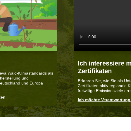
Ich interessiere 
Zertifikaten
 eva Wald-Klimastandards als
rherstellung und
Erfahren Sie, wie Sie als U
 Deutschland und Europa
Zertifikaten aktiv regionale 
freiwillige Emissionsziele er
ten
Ich möchte Verantwortun