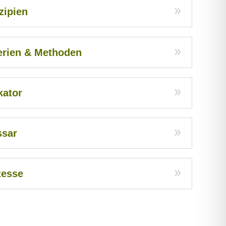
zipien
erien & Methoden
kator
ssar
zesse