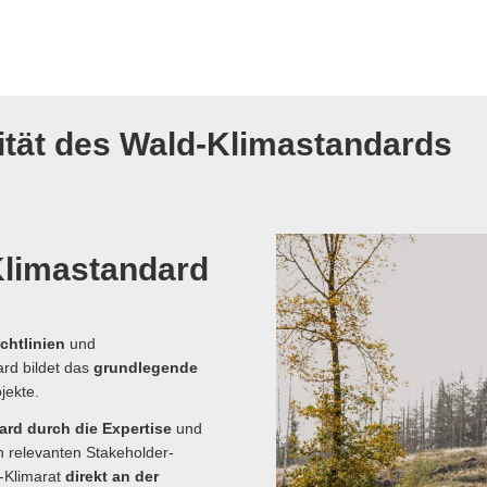
ität des Wald-Klimastandards
Klimastandard
chtlinien
und
rd bildet das
grundlegende
ojekte.
dard durch die Expertise
und
en relevanten Stakeholder-
-Klimarat
direkt an der