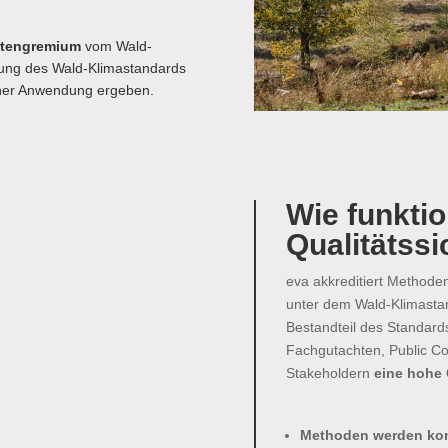
.
rtengremium
vom Wald-
klung des Wald-Klimastandards
einer Anwendung ergeben.
Wie funktio
Qualitätss
eva akkreditiert Methode
unter dem Wald-Klimasta
Bestandteil des Standar
Fachgutachten, Public Co
Stakeholdern
eine hohe 
Methoden werden kont