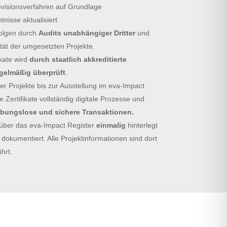
visionsverfahren auf Grundlage
tnisse aktualisiert
folgen durch
Audits unabhängiger Dritter
und
tät der umgesetzten Projekte.
kate wird
durch staatlich akkreditierte
egelmäßig überprüft
.
der Projekte bis zur Ausstellung im eva-Impact
e Zertifikate vollständig digitale Prozesse und
ibungslose und sichere Transaktionen.
 über das eva-Impact Register
einmalig
hinterlegt
dokumentiert. Alle Projektinformationen sind dort
hrt.