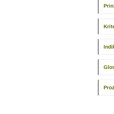
Prin
Krit
Indi
Glo
Pro