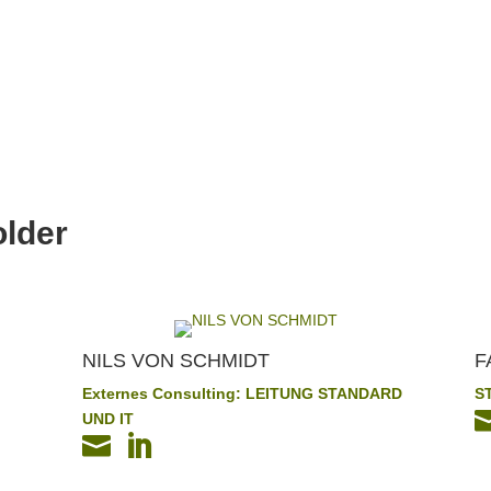
older
NILS VON SCHMIDT
F
Externes Consulting: LEITUNG STANDARD
S
UND IT

