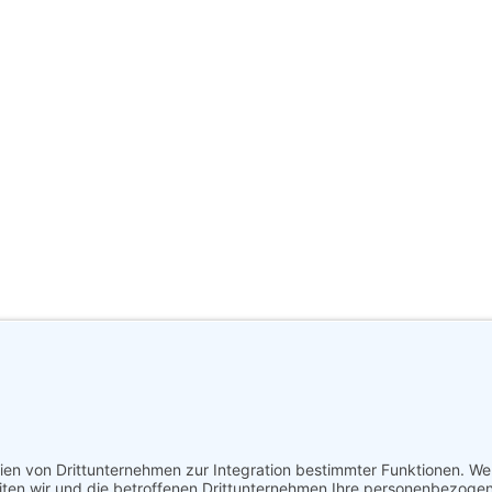
GmbH | Leipziger Strasse 70 | 06108 Halle (Saale) |
Impressum
|
Dat