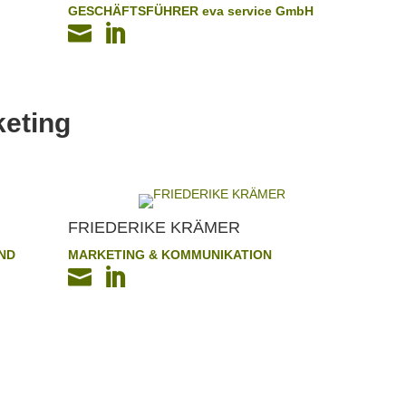
GESCHÄFTSFÜHRER eva service GmbH


keting
FRIEDERIKE KRÄMER
UND
MARKETING & KOMMUNIKATION

