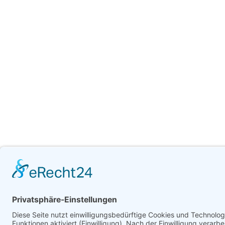
©
2026
eva service 