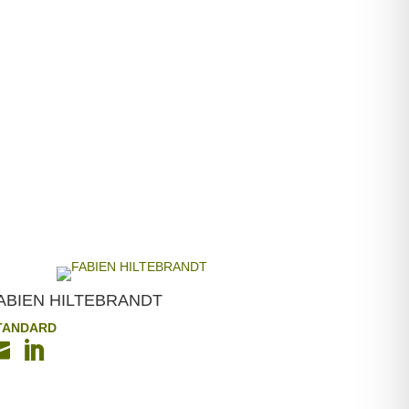
ABIEN HILTEBRANDT
TANDARD

