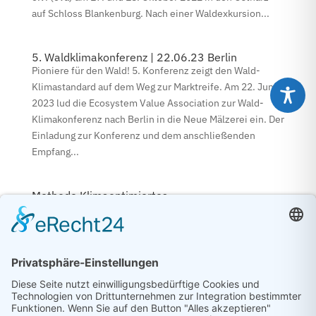
auf Schloss Blankenburg. Nach einer Waldexkursion...
5. Waldklimakonferenz | 22.06.23 Berlin
Pioniere für den Wald! 5. Konferenz zeigt den Wald-
Klimastandard auf dem Weg zur Marktreife. Am 22. Juni
2023 lud die Ecosystem Value Association zur Wald-
Klimakonferenz nach Berlin in die Neue Mälzerei ein. Der
Einladung zur Konferenz und dem anschließenden
Empfang...
Methode Klimaoptimiertes
Forstbetriebsmanagement (OCELL) 2024
Herzlichen Dank für Ihr Feedback. Die Methode ’03
Klimaoptimiertes Forstbetriebsmanagement befand sich
vom 30. September. – 31. Oktober 2024 zum Feedback in
der Public Consultation. Alle Feedbacks sind
anonymisiert in der Feedback-Dokumentation
veröffentlicht. Erste...