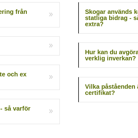
ering från
Skogar används k
statliga bidrag - s
extra?
Hur kan du avgöra
verklig inverkan?
te och ex
Vilka påståenden 
certifikat?
- så varför