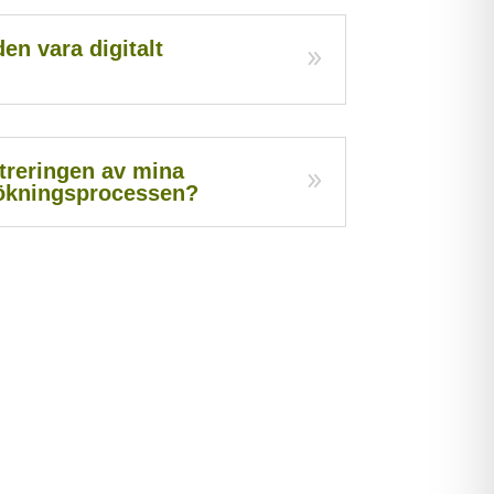
n vara digitalt
streringen av mina
ökningsprocessen?