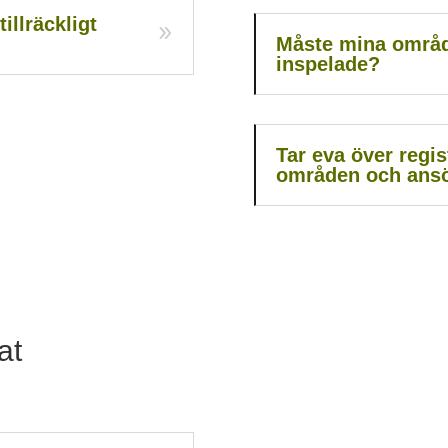
illräckligt
Måste mina område
inspelade?
Tar eva över regi
områden och ans
at