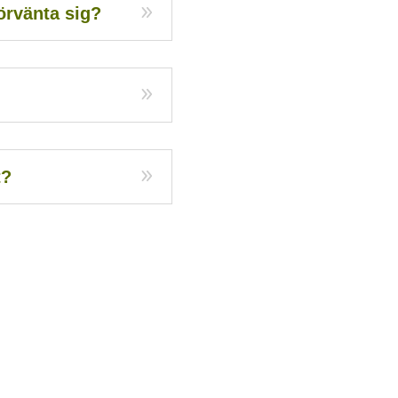
örvänta sig?
t?