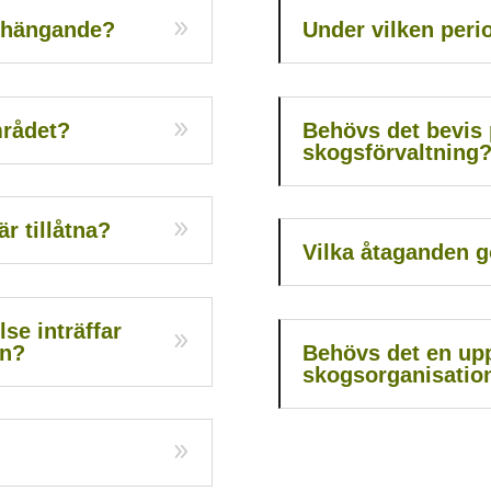
nhängande?
Under vilken perio
området?
Behövs det bevis p
skogsförvaltning
är tillåtna?
Vilka åtaganden g
se inträffar
en?
Behövs det en up
skogsorganisatio