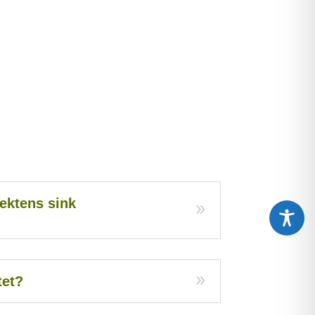
ektens sink
tet?