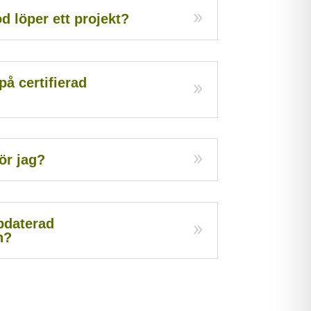
d löper ett projekt?
å certifierad
?
ör jag?
pdaterad
n?