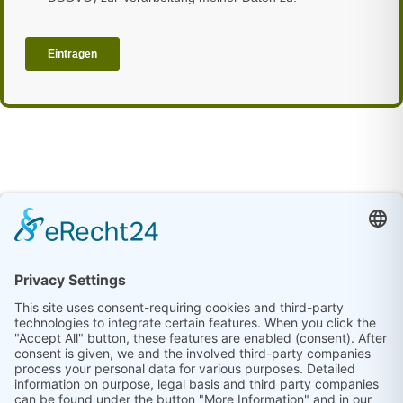
©
2026
eva service GmbH | Leipziger Strasse 70 |
06108 Halle (Saale) |
Impressum
|
Datenschutz
|