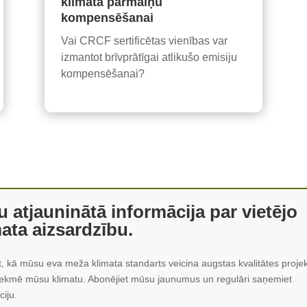
klimata pārmaiņu
kompensēšanai
Vai CRCF sertificētas vienības var
izmantot brīvprātīgai atlikušo emisiju
kompensēšanai?
u atjauninātā informācija par vietējo
mata aizsardzību.
t, kā mūsu eva meža klimata standarts veicina augstas kvalitātes proje
etekmē mūsu klimatu. Abonējiet mūsu jaunumus un regulāri saņemiet
ciju.