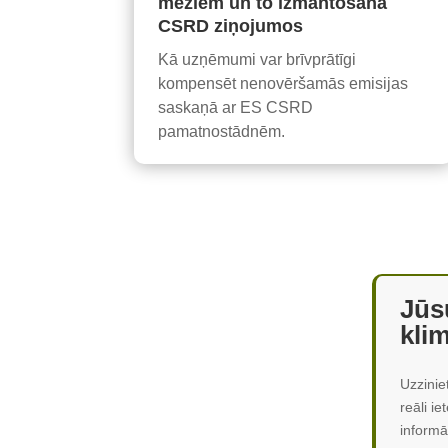
mežiem un to izmantošana
CSRD ziņojumos
Kā uzņēmumi var brīvprātīgi
kompensēt nenovēršamās emisijas
saskaņā ar ES CSRD
pamatnostādnēm.
Jūs
kli
Uzzinie
reāli i
informā