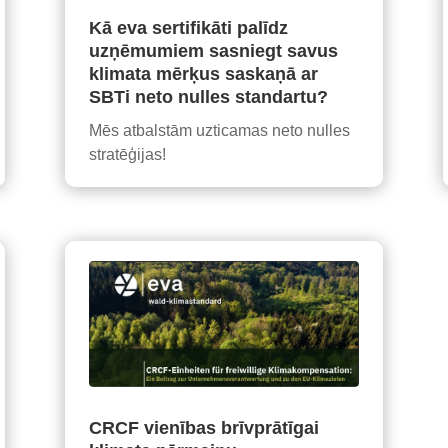
Kā eva sertifikāti palīdz
uzņēmumiem sasniegt savus
klimata mērķus saskaņā ar
SBTi neto nulles standartu?
Mēs atbalstām uzticamas neto nulles
stratēģijas!
CRCF vienības brīvprātīgai