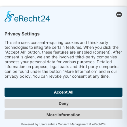
©
2026
eva service GmbH | Leipziger Strasse 70 |
06108 Halle (Saale) |
Impressum
|
Datenschutz
|
Kontakt
Latviešu