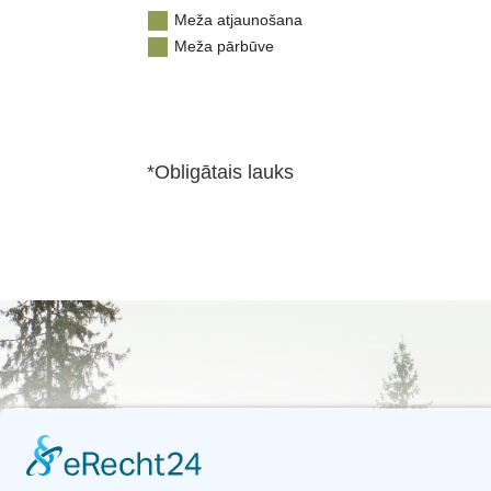
Meža atjaunošana
Meža pārbūve
*Obligātais lauks
©
2026
eva service 