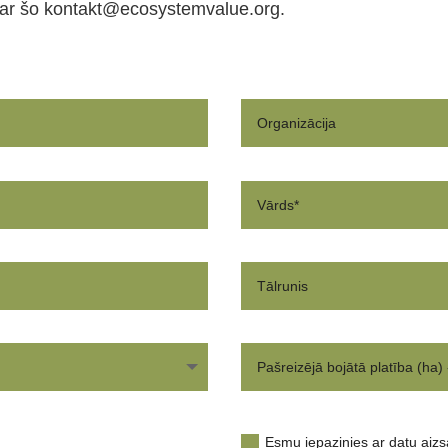
par šo
kontakt@ecosystemvalue.org
.
Esmu iepazinies ar datu aizs