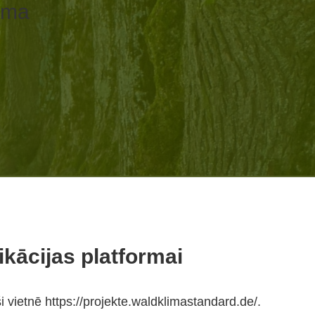
orma
fikācijas platformai
ši vietnē
https://projekte.waldklimastandard.de/
.