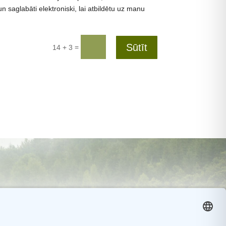
un saglabāti elektroniski, lai atbildētu uz manu
Sūtīt
=
14 + 3
enschutz
|
Kontakt