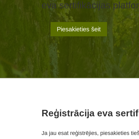
eva sertifikācijas platf
Piesakieties šeit
Reģistrācija eva serti
Ja jau esat reģistrējies, piesakieties tie