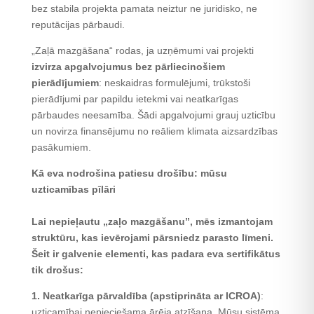
bez stabila projekta pamata neiztur ne juridisko, ne
reputācijas pārbaudi.
„Zaļā mazgāšana“ rodas, ja uzņēmumi vai projekti
izvirza apgalvojumus bez pārliecinošiem
pierādījumiem
: neskaidras formulējumi, trūkstoši
pierādījumi par papildu ietekmi vai neatkarīgas
pārbaudes neesamība. Šādi apgalvojumi grauj uzticību
un novirza finansējumu no reāliem klimata aizsardzības
pasākumiem.
Kā eva nodrošina patiesu drošību: mūsu
uzticamības pīlāri
Lai nepieļautu „zaļo mazgāšanu”, mēs izmantojam
struktūru, kas ievērojami pārsniedz parasto līmeni.
Šeit ir galvenie elementi, kas padara eva sertifikātus
tik drošus:
1. Neatkarīga pārvaldība (apstiprināta ar ICROA)
:
uzticamībai nepieciešama ārēja atzīšana. Mūsu sistēma