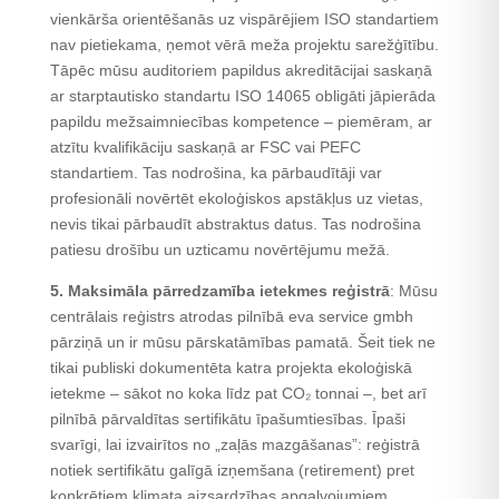
vienkārša orientēšanās uz vispārējiem ISO standartiem
nav pietiekama, ņemot vērā meža projektu sarežģītību.
Tāpēc mūsu auditoriem papildus akreditācijai saskaņā
ar starptautisko standartu ISO 14065 obligāti jāpierāda
papildu mežsaimniecības kompetence – piemēram, ar
atzītu kvalifikāciju saskaņā ar FSC vai PEFC
standartiem. Tas nodrošina, ka pārbaudītāji var
profesionāli novērtēt ekoloģiskos apstākļus uz vietas,
nevis tikai pārbaudīt abstraktus datus. Tas nodrošina
patiesu drošību un uzticamu novērtējumu mežā.
5. Maksimāla pārredzamība ietekmes reģistrā
: Mūsu
centrālais reģistrs atrodas pilnībā eva service gmbh
pārziņā un ir mūsu pārskatāmības pamatā. Šeit tiek ne
tikai publiski dokumentēta katra projekta ekoloģiskā
ietekme – sākot no koka līdz pat CO₂ tonnai –, bet arī
pilnībā pārvaldītas sertifikātu īpašumtiesības. Īpaši
svarīgi, lai izvairītos no „zaļās mazgāšanas”: reģistrā
notiek sertifikātu galīgā izņemšana (retirement) pret
konkrētiem klimata aizsardzības apgalvojumiem.