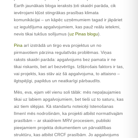
Earth jaunākais bloga ieraksts ļoti skaidri parāda, cik
ievērojami kļūst stingrākas prasības klimata
komunikācijai – un kāpēc uzņēmumiem tagad ir jāpāriet
uz ieguldījuma apgalvojumiem, kas pauž reālu ietekmi,
nevis tikai tukšus solījumus (
uz Pinas blogu
).
Pina
arī izstrādā un tirgo eva projektus un no
pirmavotiem pārzina regulatīvās problēmas. Viņas
raksts skaidri parāda: apgalvojums bez pamata ir ne
tikai riskants, bet arī bezvērtīgs. Izšķirošais faktors ir tas,
vai projekts, kas stāv aiz šā apgalvojuma, to attaisno –
ilgtspējīgi, papildus un neatkarīgi pārbaudīts.
Mēs, eva, ejam vēl vienu soli tālāk: mēs nepaļaujamies
tikai uz labiem apgalvojumiem, bet tieši uz to saturu, kas
aiz tiem slēpjas. Kā standartu noteicēji īstenošanas
līmenī mēs nodrošinām, ka projekti atbilst normatīvajām
prasībām – ar skaidriem MRV procesiem, publiski
pieejamiem projekta dokumentiem un pārvaldības
struktūru, kas atbilst CRCF prasībām. Jo apgalvojums