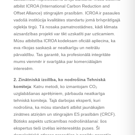
atbilst ICROA (International Carbon Reduction and
Offset Alliance) stingrajām prasībām. ICROA ir pasaules
vadošā institūcija kvalitātes standartu jomā brīvprātīgajā
oglekļa tirgū. Tā nosaka pamatnostādnes, kādi klimata
aizsardzības projekti var tikt uzskatīti par uzticamiem.
Mūsu atbilstība ICROA kodeksam oficiāli apliecina, ka
eva rīkojas saskaņā ar neatkarīgu un neitrālu
pārvaldību. Tas garantē, ka profesionālā integritāte
mums vienmēr ir svarīgāka par komerciālajām
interesēm.
2. Zinātniskā izcilība, ko nodrošina Tehniskā
komiteja
: Katru metodi, ko izmantojam CO₂
uzglabāšanas aprēķiniem, pārbauda neatkarīga
tehniskā komiteja. Tajā darbojas eksperti, kuri
nodrošina, ka mūsu standarti atbilst jaunākajām
zinātnes atziņām un stingrajām ES prasībām (CRCF).
Būtisks aspekts uzticamības nodrošināšanai: šos
ekspertus tieši izvēlas ieinteresētās puses. Šī