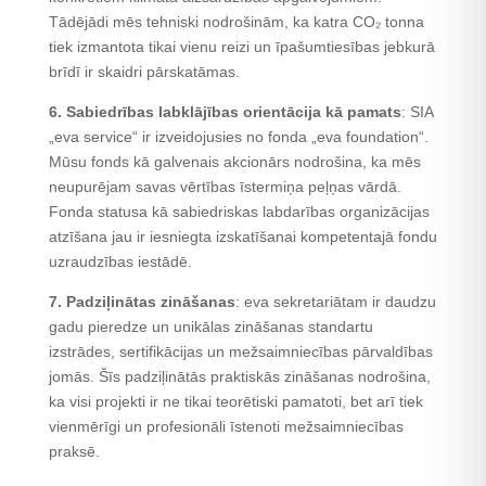
Tādējādi mēs tehniski nodrošinām, ka katra CO₂ tonna
tiek izmantota tikai vienu reizi un īpašumtiesības jebkurā
brīdī ir skaidri pārskatāmas.
6. Sabiedrības labklājības orientācija kā pamats
: SIA
„eva service“ ir izveidojusies no fonda „eva foundation“.
Mūsu fonds kā galvenais akcionārs nodrošina, ka mēs
neupurējam savas vērtības īstermiņa peļņas vārdā.
Fonda statusa kā sabiedriskas labdarības organizācijas
atzīšana jau ir iesniegta izskatīšanai kompetentajā fondu
uzraudzības iestādē.
7. Padziļinātas zināšanas
: eva sekretariātam ir daudzu
gadu pieredze un unikālas zināšanas standartu
izstrādes, sertifikācijas un mežsaimniecības pārvaldības
jomās. Šīs padziļinātās praktiskās zināšanas nodrošina,
ka visi projekti ir ne tikai teorētiski pamatoti, bet arī tiek
vienmērīgi un profesionāli īstenoti mežsaimniecības
praksē.