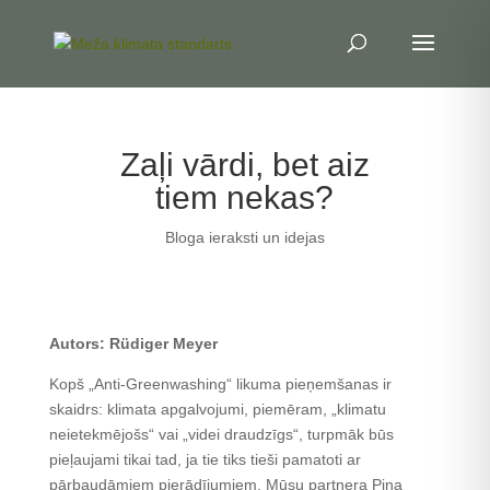
Zaļi vārdi, bet aiz
tiem nekas?
Bloga ieraksti un idejas
Autors: Rüdiger Meyer
Kopš „Anti-Greenwashing“ likuma pieņemšanas ir
skaidrs: klimata apgalvojumi, piemēram, „klimatu
neietekmējošs“ vai „videi draudzīgs“, turpmāk būs
pieļaujami tikai tad, ja tie tiks tieši pamatoti ar
pārbaudāmiem pierādījumiem. Mūsu partnera Pina