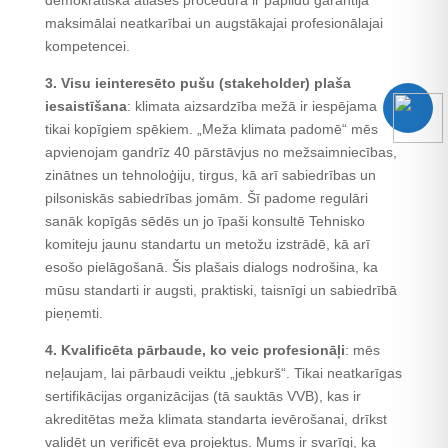
demokrātiskā atlases procedūra ir papildu garantija
maksimālai neatkarībai un augstākajai profesionālajai
kompetencei.
3. Visu ieinteresēto pušu (stakeholder) plaša
iesaistīšana
: klimata aizsardzība mežā ir iespējama
tikai kopīgiem spēkiem. „Meža klimata padomē“ mēs
apvienojam gandrīz 40 pārstāvjus no mežsaimniecības,
zinātnes un tehnoloģiju, tirgus, kā arī sabiedrības un
pilsoniskās sabiedrības jomām. Šī padome regulāri
sanāk kopīgās sēdēs un jo īpaši konsultē Tehnisko
komiteju jaunu standartu un metožu izstrādē, kā arī
esošo pielāgošanā. Šis plašais dialogs nodrošina, ka
mūsu standarti ir augsti, praktiski, taisnīgi un sabiedrībā
pieņemti.
4. Kvalificēta pārbaude, ko veic profesionāļi
: mēs
neļaujam, lai pārbaudi veiktu „jebkurš“. Tikai neatkarīgas
sertifikācijas organizācijas (tā sauktās VVB), kas ir
akreditētas meža klimata standarta ievērošanai, drīkst
validēt un verificēt eva projektus. Mums ir svarīgi, ka