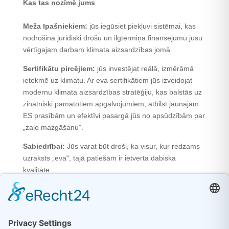
Kas tas nozīmē jums
Meža īpašniekiem:
jūs iegūsiet piekļuvi sistēmai, kas
nodrošina juridiski drošu un ilgtermiņa finansējumu jūsu
vērtīgajam darbam klimata aizsardzības jomā.
Sertifikātu pircējiem:
jūs investējat reālā, izmērāmā
ietekmē uz klimatu. Ar eva sertifikātiem jūs izveidojat
modernu klimata aizsardzības stratēģiju, kas balstās uz
zinātniski pamatotiem apgalvojumiem, atbilst jaunajām
ES prasībām un efektīvi pasargā jūs no apsūdzībām par
„zaļo mazgāšanu”.
Sabiedrībai:
Jūs varat būt droši, ka visur, kur redzams
uzraksts „eva“, tajā patiešām ir ietverta dabiska
kvalitāte.
„Zaļo mazgāšanu“ nevar novērst vienīgi ar nodomu
paziņojumiem vai daļēji vai pilnībā atturoties runāt par
klimata pasākumiem.