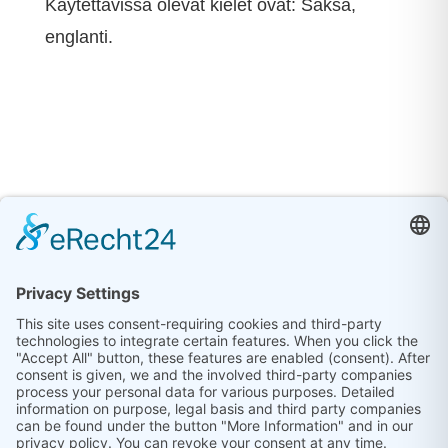
Käytettävissä olevat kielet ovat: Saksa,
englanti.
©
2026
eva service GmbH | Leipziger Strasse 70 |
06108 Halle (Saale) |
Impressum
|
Datenschutz
|
Kontakt