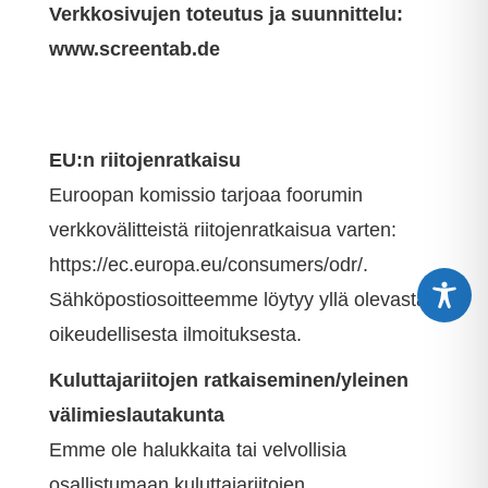
Verkkosivujen toteutus ja suunnittelu:
www.screentab.de
EU:n riitojenratkaisu
Euroopan komissio tarjoaa foorumin
verkkovälitteistä riitojenratkaisua varten:
https://ec.europa.eu/consumers/odr/.
Sähköpostiosoitteemme löytyy yllä olevasta
oikeudellisesta ilmoituksesta.
Kuluttajariitojen ratkaiseminen/yleinen
välimieslautakunta
Emme ole halukkaita tai velvollisia
osallistumaan kuluttajariitojen