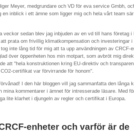
iger Meyer, medgrundare och VD för eva service Gmbh, och
ig en inblick i ett ämne som ligger mig och hela vårt team sär
 veckor sedan blev jag inbjuden av en vd till hans företag i
att prata om frivillig klimatkompensation och investeringar 
t tog inte lång tid för mig att ta upp användningen av CRCF-e
lad över öppenheten hos min motpart, som avbröt mig direk
ade att "hela konstruktionen kring EU-direktiv och transparen
CO2-certifikat var förvirrande för honom".
 förvånad! I den här bloggen vill jag sammanfatta den långa 
h mina kommentarer i ämnet för intresserade läsare. Med f
ga lite klarhet i djungeln av regler och certifikat i Europa.
 CRCF-enheter och varför är de