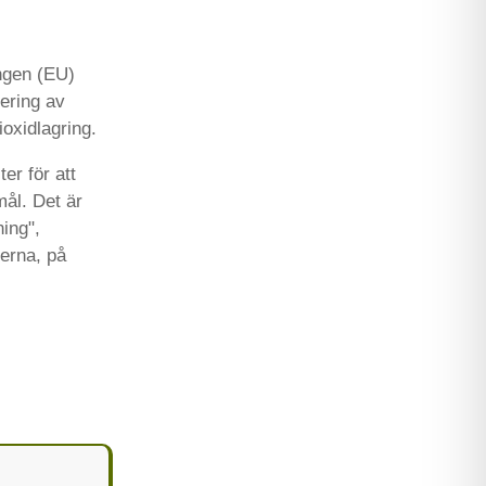
ngen (EU)
iering av
oxidlagring.
er för att
mål. Det är
ing",
erna, på