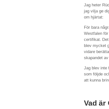
Jag heter Rüd
jag vilja ge d
om hjärtat:
För bara några
Westfalen för 
certifikat. De
blev mycket g
vidare berätt
skapandet av 
Jag blev inte
som följde oc
att kunna brin
Vad är