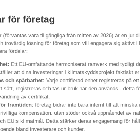
r för företag
förväntas vara tillgängliga från mitten av 2026) är en juridi
 trovärdig lösning för företag som vill engagera sig aktivt i
era fördelar:
het:
Ett EU-omfattande harmoniserat ramverk med tydligt de
täller att dina investeringar i klimatskyddsprojekt faktiskt e
s och spårbarhet:
Varje certifierad enhet registreras på ett 
rt sätt, registreras och tas ur bruk när den används - detta f
vändning av certifikat.
för framtiden:
företag bidrar inte bara internt till att minska
rivilliga kompensation, utan stöder också uppnåendet av nat
ch EU:s klimatmål. Detta stärker deras engagemang för hål
roende bland investerare och kunder.