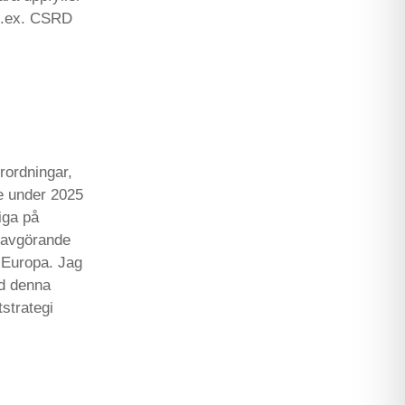
(t.ex. CSRD
rordningar,
re under 2025
iga på
t avgörande
i Europa. Jag
nd denna
tstrategi