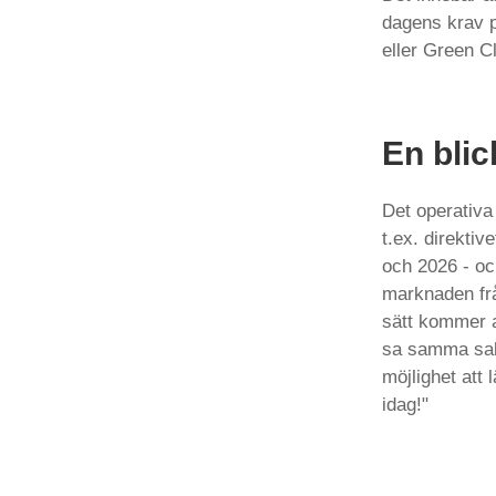
dagens krav p
eller Green C
En blic
Det operativa
t.ex. direkti
och 2026 - oc
marknaden frå
sätt kommer at
sa samma sak 
möjlighet att 
idag!"