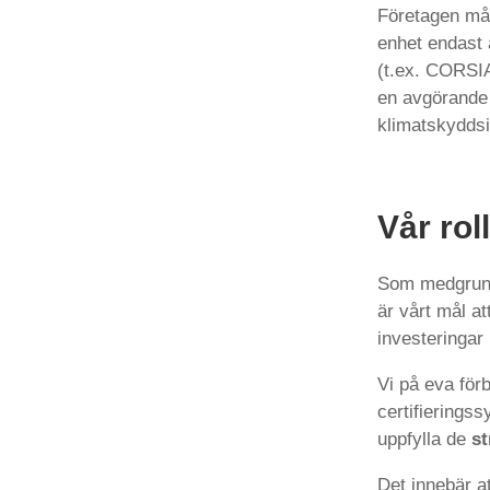
Företagen måst
enhet endast 
(t.ex. CORSIA
en avgörande
klimatskyddsi
Vår ro
Som medgrund
är vårt mål a
investeringar i
Vi på eva för
certifierings
uppfylla de
st
Det innebär a