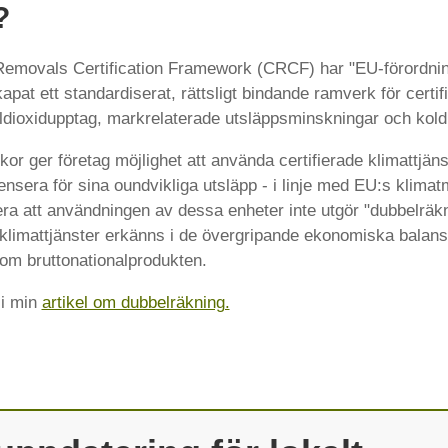
?
emovals Certification Framework (CRCF) har "EU-förordni
pat ett standardiserat, rättsligt bindande ramverk för certif
dioxidupptag, markrelaterade utsläppsminskningar och koldi
or ger företag möjlighet att använda certifierade klimattjänst
pensera för sina oundvikliga utsläpp - i linje med EU:s klimat
tera att användningen av dessa enheter inte utgör "dubbelräkn
 klimattjänster erkänns i de övergripande ekonomiska balans
m bruttonationalprodukten.
 i min
artikel om dubbelräkning.