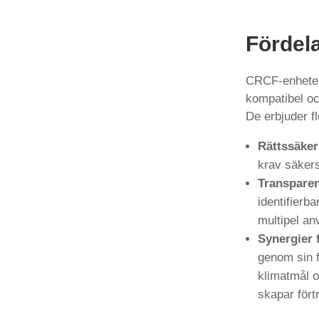
Fördela
CRCF-enheter (
kompatibel och
De erbjuder fl
Rättssäker
krav säkers
Transparen
identifierba
multipel an
Synergier 
genom sin f
klimatmål o
skapar fört