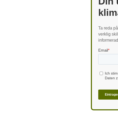
Din 
klim
Ta reda på
verklig ski
informerad