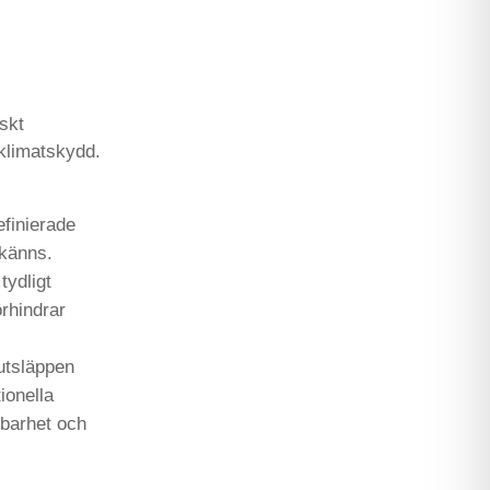
skt
 klimatskydd.
finierade
rkänns.
tydligt
örhindrar
 utsläppen
ionella
lbarhet och