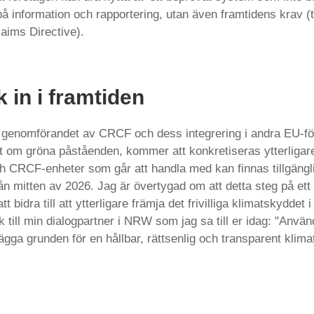
å information och rapportering, utan även framtidens krav 
laims Directive).
k in i framtiden
 genomförandet av CRCF och dess integrering i andra EU-fö
vet om gröna påståenden, kommer att konkretiseras ytterliga
h CRCF-enheter som går att handla med kan finnas tillgängl
n mitten av 2026. Jag är övertygad om att detta steg på et
t bidra till att ytterligare främja det frivilliga klimatskyddet 
till min dialogpartner i NRW som jag sa till er idag: "Anvä
lägga grunden för en hållbar, rättsenlig och transparent klima