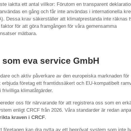
e iaktta ett antal villkor: Förutom en transparent deklaratio
användas en gång och får inte användas i internationella kr
). Dessa krav säkerställer att klimatprestanda inte räknas t
 faktor för att göra framgången för våra gemensamma
nsatser mätbara.
ll som eva service GmbH
are och aktiv påverkare av den europeiska marknaden för 
tt erbjuda företag ett framtidssäkert och EU-kompatibelt ram
 frivilliga klimatåtgärder.
bereder oss för närvarande för att registrera oss som en erk
system enligt CRCF från 2026. Våra standarder är redan anpa
rikta kraven i CRCF
.
tt företagen kan dra nytta av ett beprövat system som inte b