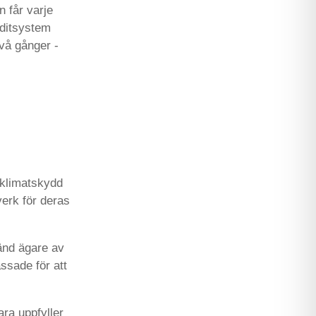
n får varje
editsystem
vå gånger -
klimatskydd
verk för deras
änd ägare av
ssade för att
ara uppfyller