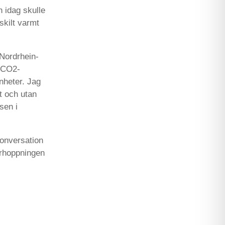
 idag skulle
skilt varmt
 Nordrhein-
i CO2-
nheter. Jag
t och utan
sen i
konversation
örhoppningen