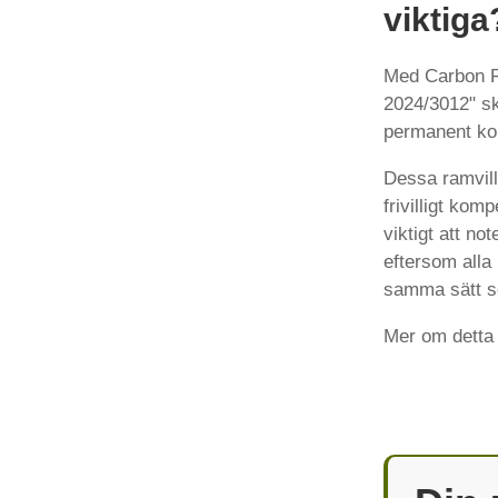
viktiga
Med Carbon R
2024/3012" ska
permanent kol
Dessa ramvillk
frivilligt kom
viktigt att no
eftersom alla
samma sätt so
Mer om detta