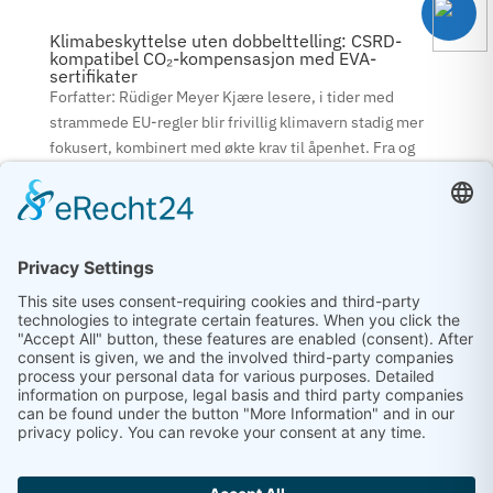
Klimabeskyttelse uten dobbelttelling: CSRD-
kompatibel CO₂-kompensasjon med EVA-
sertifikater
Forfatter: Rüdiger Meyer Kjære lesere, i tider med
strammede EU-regler blir frivillig klimavern stadig mer
fokusert, kombinert med økte krav til åpenhet. Fra og
med 2025 vil mange selskaper være pålagt å overholde
CSRD (Corporate...
CRCF: Fremtiden for frivillig karbonkompensasjon
i EU
Forfatter: Rüdiger Meyer Kjære lesere, jeg er Rüdiger
Meyer, medgründer og administrerende direktør i eva
service GmbH, og i dag vil jeg dele mine innsikter i et
tema som er spesielt viktig for meg og hele teamet vårt:
For bare noen få uker siden var jeg...