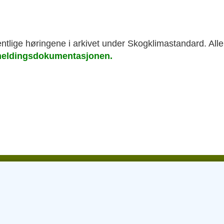
ntlige høringene i arkivet under Skogklimastandard. All
meldingsdokumentasjonen.
GmbH | Leipziger Strasse 70 | 06108 Halle (Saale) |
Impressum
|
Dat